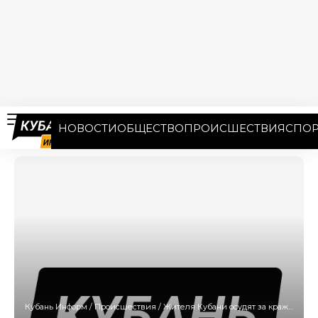
НОВОСТИ
ОБЩЕСТВО
ПРОИСШЕСТВИЯ
СПОР
Кубань Информ
/
Происшествия
/
Жителя Кубани осудят за кражу пожертвований прихожан из храма