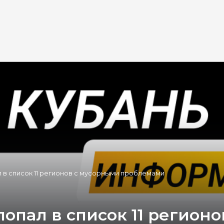
 в список 11 регионов с мусорными проблемами
опал в список 11 регион