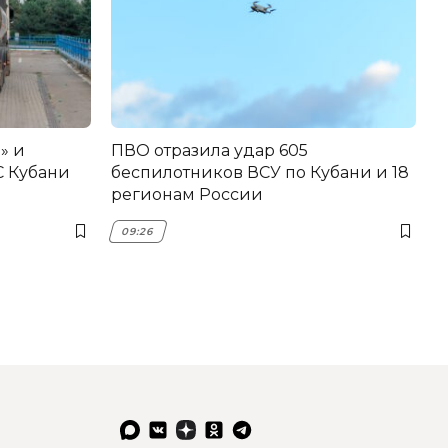
» и
ПВО отразила удар 605
С Кубани
беспилотников ВСУ по Кубани и 18
регионам России
09:26