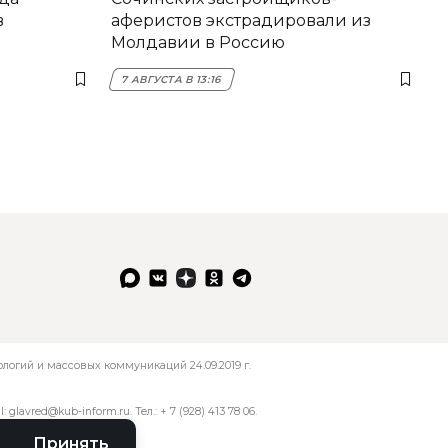
в
аферистов экстрадировали из
Молдавии в Россию
7 АВГУСТА В 13:16
огий и массовых коммуникаций 24.09.2019 г.
l:
glavred@kub-inform.ru
. Тел.:
+ 7 (928) 413 78 06
.
Принять