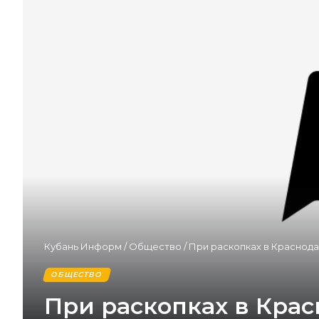
Кубань Информ
/
Общество
/
При раскопках в Краснод
ОБЩЕСТВО
При раскопках в Кра