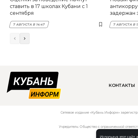
ставить в 17 школах Кубани с 1
антикорру
сентября
задержан 
НЭСК Кры
7 АВГУСТА В 14:47
7 АВГУСТА В 1
КОНТАКТЫ
Сетевое издание «Кубань Информ» зарегистр
Учредитель: Общество с ограниченной ответс
Используя этот сайт,