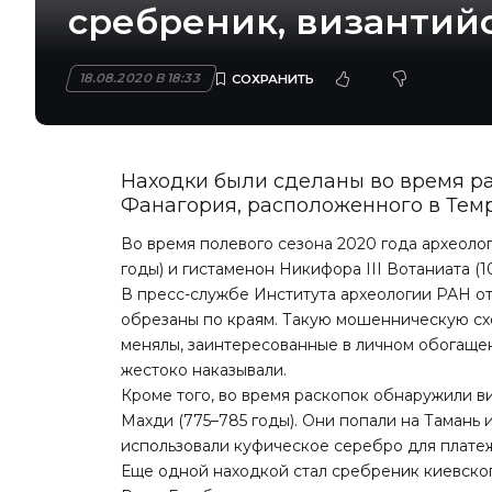
сребреник, византийс
18.08.2020 В 18:33
Находки были сделаны во время ра
Фанагория, расположенного в Тем
Во время полевого сезона 2020 года археол
годы) и гистаменон Никифора III Вотаниата (1
В пресс-службе Института археологии РАН от
обрезаны по краям. Такую мошенническую схе
менялы, заинтересованные в личном обогащени
жестоко наказывали.
Кроме того, во время раскопок обнаружили в
Махди (775–785 годы). Они попали на Тамань и 
использовали куфическое серебро для плате
Еще одной находкой стал сребреник киевског