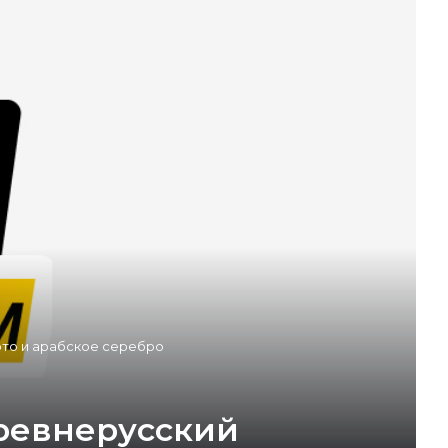
ото и арабское серебро
древнерусский