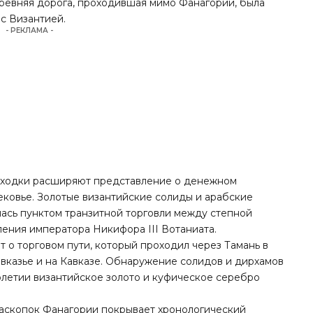
древняя дорога, проходившая мимо Фанагории, была
 с Византией.
- РЕКЛАМА -
находки расширяют представление о денежном
ковье. Золотые византийские солиды и арабские
алась пунктом транзитной торговли между степной
ления императора Никифора III Вотаниата.
 о торговом пути, который проходил через Тамань в
авказье и на Кавказе. Обнаружение солидов и дирхамов
столетии византийское золото и куфическое серебро
раскопок Фанагории покрывает хронологический