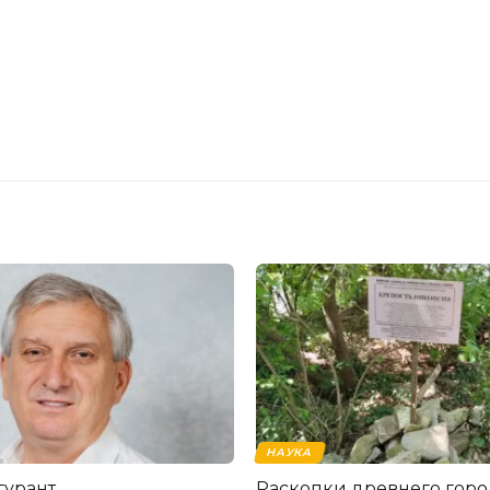
НАУКА
гурант
Раскопки древнего горо