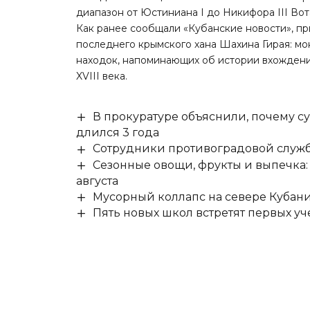
диапазон от Юстиниана I до Никифора III Вот
Как ранее сообщали «Кубанские новости», п
последнего крымского хана Шахина Гирая
: м
находок, напоминающих об истории вхождени
XVIII века.
В прокуратуре объяснили, почему су
длился 3 года
Сотрудники противоградовой служб
Сезонные овощи, фрукты и выпечка:
августа
Мусорный коллапс на севере Кубан
Пять новых школ встретят первых уч