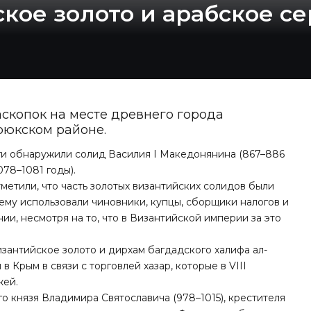
кое золото и арабское с
скопок на месте древнего города
рюкском районе.
оги обнаружили солид Василия I Македонянина (867–886
078–1081 годы).
метили, что часть золотых византийских солидов были
му использовали чиновники, купцы, сборщики налогов и
и, несмотря на то, что в Византийской империи за это
изантийское золото и дирхам багдадского халифа ал-
в Крым в связи с торговлей хазар, которые в VIII
жей.
о князя Владимира Святославича (978–1015), крестителя