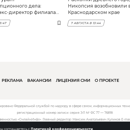
пционного дела:
Никопсия возобновили 
экс-директор филиала
Краснодарском крае
мска
3:47
7 АВГУСТА В 13:44
РЕКЛАМА
ВАКАНСИИ
ЛИЦЕНЗИЯ СМИ
О ПРОЕКТЕ
ировано Федеральной службой по надзору в сфере связи, информационных технол
регистрационный номер записи: серия ЭЛ № ФС 77 — 76818.
твенностью «ОнлайнИнфо». Главный редактор: Максим Анатольевич Куликов E-mai
 вы соглашаетесь с
Политикой конфиденциальности
.