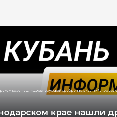
арском крае нашли древнерусский сребреник, византийское зол
снодарском крае нашли 