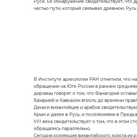
Руси. Ее обнаружение свидетельствует, что 
частью пути, который связывал древнюю Русь
В Институте археологии РАН отметили, что 
обращении на Юге России в раннем средневе
дирхамы говорят о том, что Фанагория остав
Хазарией и Кавказом вплоть до времени прав
Деньги византийцев и арабов свидетельствуют
Крым и далее в Русь, и поселениями в Предк
VIII века свидетельствует о том, что в этом 
обращались параллельно.
Сегодня коллекция византийского золота из 