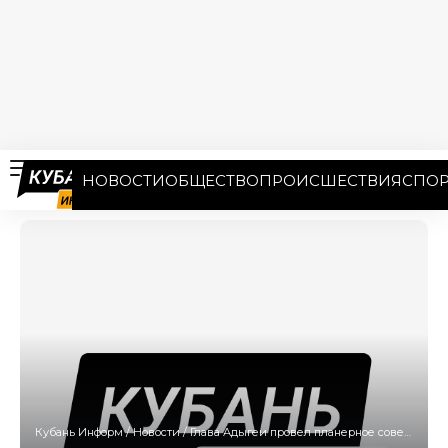
НОВОСТИ
ОБЩЕСТВО
ПРОИСШЕСТВИЯ
СПОР
Кубань Информ
/
Новости
/
Глава Адыгеи провел планерное совещание Кабмина РА