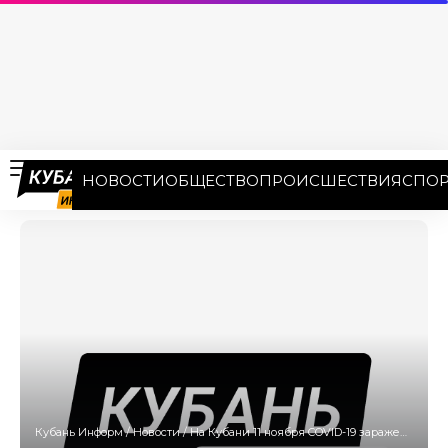
НОВОСТИ
ОБЩЕСТВО
ПРОИСШЕСТВИЯ
СПОР
Кубань Информ
/
Новости
/
На Кубани 11 ноября COVID-19 заражены 143 человека, пятеро умерли