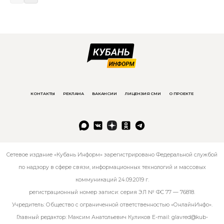
КОНТАКТЫ
РЕКЛАМА
ВАКАНСИИ
ЛИЦЕНЗИЯ СМИ
О ПРОЕКТЕ
Сетевое издание «Кубань Информ» зарегистрировано Федеральной службой
по надзору в сфере связи, информационных технологий и массовых
коммуникаций 24.09.2019 г.
регистрационный номер записи: серия ЭЛ № ФС 77 — 76818.
Учредитель: Общество с ограниченной ответственностью «ОнлайнИнфо».
Главный редактор: Максим Анатольевич Куликов E-mail:
glavred@kub-