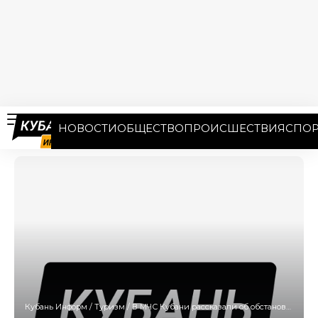
НОВОСТИ
ОБЩЕСТВО
ПРОИСШЕСТВИЯ
СПОР
Кубань Информ
/
Туризм
/
В МЧС Кубани рассказали об обстановке на рухнувших шлюзах Федоровского гидроузла