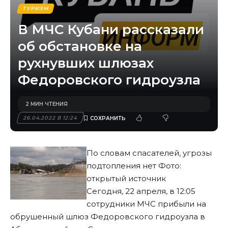
ТУРИЗМ
В МЧС Кубани рассказали
об обстановке на
рухнувших шлюзах
Федоровского гидроузла
2 МИН ЧТЕНИЯ
26.04.2022 В 12:24
По словам спасателей, угрозы
подтопления нет Фото:
открытый источник
Сегодня, 22 апреля, в 12:05
сотрудники МЧС прибыли на
обрушенный шлюз
Федоровского гидроузла в