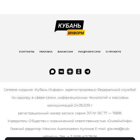
КОНТАКТЫ
РЕКЛАМА
ВАКАНСИИ
ЛИЦЕНЗИЯ СМИ
О ПРОЕКТЕ
Сетевое издание «Кубань Информ» зарегистрировано Федеральной службой
по надзору в сфере связи, информационных технологий и массовых
коммуникаций 24.09.2019 г.
регистрационный номер записи: серия ЭЛ № ФС 77 — 76818.
Учредитель: Общество с ограниченной ответственностью «ОнлайнИнфо».
Главный редактор: Максим Анатольевич Куликов E-mail:
glavred@kub-
inform.ru
. Тел.:
+ 7 (928) 413 78 06
.