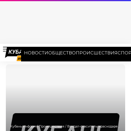
НОВОСТИ
ОБЩЕСТВО
ПРОИСШЕСТВИЯ
СПОР
Кубань Информ
/
Происшествия
/
Вандал-спаситель: краснодарец напал на «скорую» и спас водителя от смерти