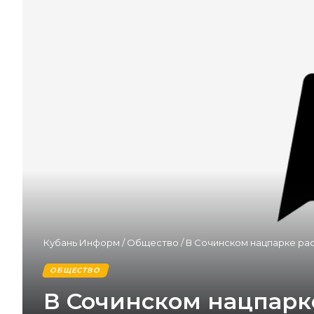
Кубань Информ
/
Общество
/
В Сочинском нацпарке рас
ОБЩЕСТВО
В Сочинском нацпарке