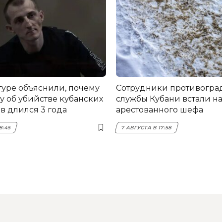
туре объяснили, почему
Сотрудники противогра
у об убийстве кубанских
службы Кубани встали на
в длился 3 года
арестованного шефа
8:45
7 АВГУСТА В 17:58