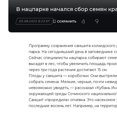
В нацпарке начался сбор семян кр
03.08.2022 В 23:57
Программу сохранения самшита колхидского 
парка. На сегодняшний день в заповеднике с
Сейчас специалисты нацпарка собирают семен
высадят в лес, чтобы увеличить площадь про
через три года растения достигают 15 см.
Плоды у самшита — коробочки. Они выстрелив
собрать семена. Мелкие, черные, почти невид
невозможно увидеть, — рассказал «Кубань Ин
окружающей среды Сочинского национальног
Самшит «проредила» огневка. Это насекомое
последние восемь лет. Например, на территор