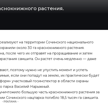
аснокнижного растения.
реализуют на территории Сочинского национального
охранили около 30 га краснокнижного растения.
а, после чего их отправят на проращивание и затем
израстания самшита. Он растет очень медленно — даже
ают, поэтому нужно не упустить момент и успеть
имые, если они попадут на землю, их практически будет
форм» участковый госинспектор в области охраны
о парка Василий Нарыжный.
 уничтожило большую часть краснокнижного растения за
ии Сочинского нацпарка погибло 18,5 тысяч га самшита.
- РЕКЛАМА -