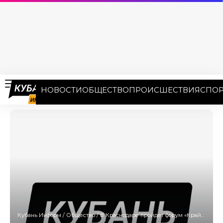
НОВОСТИ
ОБЩЕСТВО
ПРОИСШЕСТВИЯ
СПОР
Кубань Информ
/
Общество
/
В Краснодаре пройдет форум «Край добрых дел»