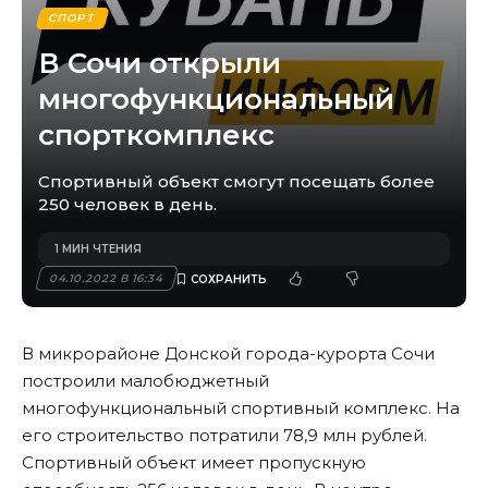
СПОРТ
В Сочи открыли
многофункциональный
спорткомплекс
Спортивный объект смогут посещать более
250 человек в день.
1 МИН ЧТЕНИЯ
04.10.2022 В 16:34
В микрорайоне Донской города-курорта Сочи
построили малобюджетный
многофункциональный спортивный комплекс. На
его строительство потратили 78,9 млн рублей.
Спортивный объект имеет пропускную