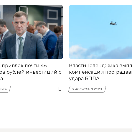
 привлек почти 48
Власти Геленджика вып
в рублей инвестиций с
компенсации пострадав
да
удара БПЛА
8:04
5 АВГУСТА В 17:23