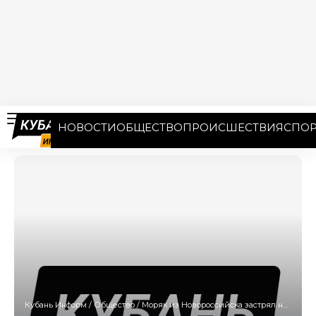
НОВОСТИ
ОБЩЕСТВО
ПРОИСШЕСТВИЯ
СПОР
Кубань Информ
/
Общество
/
Моряк из Новороссийска застрял на судне в украинском порту