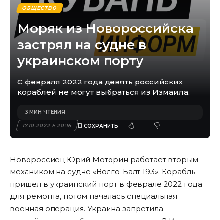
ОБЩЕСТВО
Моряк из Новороссийска
застрял на судне в
украинском порту
С февраля 2022 года девять российских
кораблей не могут выбраться из Измаила.
3 МИН ЧТЕНИЯ
17.10.2022 В 20:16
Новороссиец Юрий Моторин работает вторым
механиком на судне «Волго-Балт 193». Корабль
пришел в украинский порт в феврале 2022 года
для ремонта, потом началась специальная
военная операция. Украина запретила