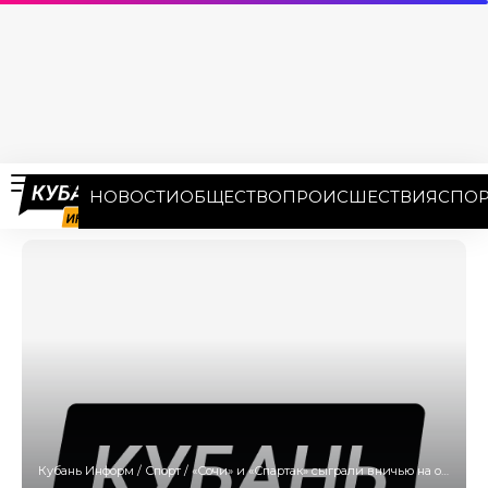
НОВОСТИ
ОБЩЕСТВО
ПРОИСШЕСТВИЯ
СПОР
Кубань Информ
/
Спорт
/
«Сочи» и «Спартак» сыграли вничью на очередном матче РПЛ