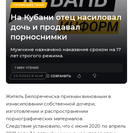
ПРОИСШЕСТВИЯ
На Кубани отец насиловал
дочь и продавал
порноснимки
Мужчине назначено наказание сроком на 17
лет строгого режима.
1 МИН ЧТЕНИЯ
23.11.2022 В 14:48
Житель Белореченска признан виновным в
изнасиловании собственной дочери,
изготовлении и распространении
порнографических материалов.
Следствие установило, что с июня 2020 по апрель