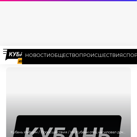
НОВОСТИ
ОБЩЕСТВО
ПРОИСШЕСТВИЯ
СПОР
Кубань Информ
/
Происшествия
/
На Кубани отец насиловал дочь и продавал порноснимки