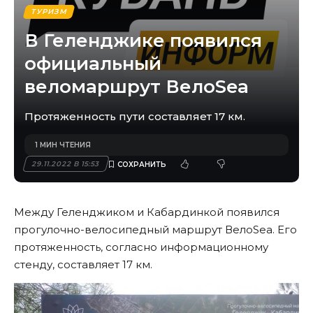
ТУРИЗМ
В Геленджике появился
официальный
веломаршрут ВелоSea
Протяженность пути составляет 17 км.
1 МИН ЧТЕНИЯ
29.11.2022 В 15:53
Между Геленджиком и Кабардинкой появился
прогулочно-велосипедный маршрут ВелоSea. Его
протяженность, согласно информационному
стенду, составляет 17 км.