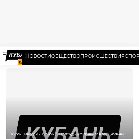
НОВОСТИ
ОБЩЕСТВО
ПРОИСШЕСТВИЯ
СПОР
Кубань Информ
/
Туризм
/
В Геленджике появился официальный веломаршрут ВелоSea