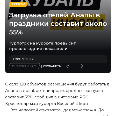
ТУРИЗМ
Загрузка отелей Анапы в
праздники составит около
55%
Турпоток на курорте превысит
прошлогодние показатели.
1 МИН ЧТЕНИЯ
13.12.2022 В 15:18
Около 120 объектов размещения будут работать в
Анапе в декабре–январе, их средняя загрузка
составит 55%, сообщил в интервью
РБК
Краснодар
мэр курорта Василий Швец.
— Это неплохой показатель для межсезонья. До