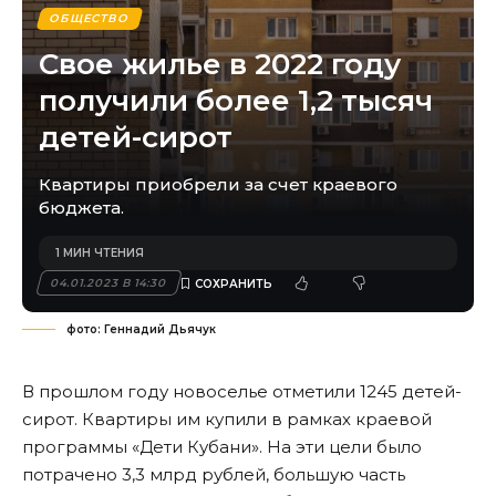
ОБЩЕСТВО
Свое жилье в 2022 году
получили более 1,2 тысяч
детей-сирот
Квартиры приобрели за счет краевого
бюджета.
1 МИН ЧТЕНИЯ
04.01.2023 В 14:30
фото: Геннадий Дьячук
В прошлом году новоселье отметили 1245 детей-
сирот. Квартиры им купили в рамках краевой
программы «Дети Кубани». На эти цели было
потрачено 3,3 млрд рублей, большую часть