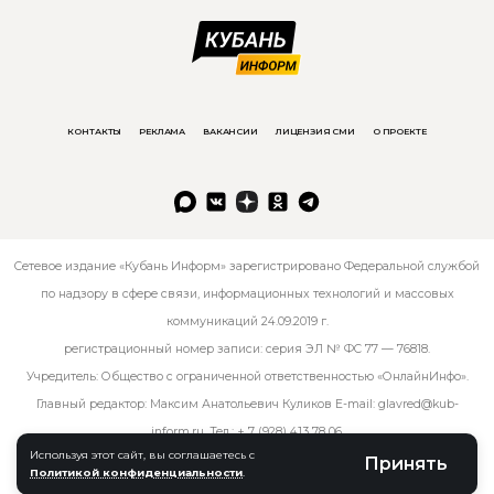
КОНТАКТЫ
РЕКЛАМА
ВАКАНСИИ
ЛИЦЕНЗИЯ СМИ
О ПРОЕКТЕ
Сетевое издание «Кубань Информ» зарегистрировано Федеральной службой
по надзору в сфере связи, информационных технологий и массовых
коммуникаций 24.09.2019 г.
регистрационный номер записи: серия ЭЛ № ФС 77 — 76818.
Учредитель: Общество с ограниченной ответственностью «ОнлайнИнфо».
Главный редактор: Максим Анатольевич Куликов E-mail:
glavred@kub-
inform.ru
. Тел.:
+ 7 (928) 413 78 06
.
Используя этот сайт, вы соглашаетесь с
Принять
Политикой конфиденциальности
.
© kub-inform 2026