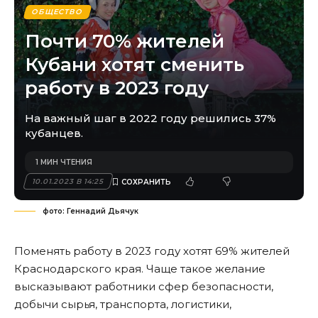
ОБЩЕСТВО
Почти 70% жителей
Кубани хотят сменить
работу в 2023 году
На важный шаг в 2022 году решились 37%
кубанцев.
1 МИН ЧТЕНИЯ
10.01.2023 В 14:25
фото: Геннадий Дьячук
Поменять работу в 2023 году хотят 69% жителей
Краснодарского края. Чаще такое желание
высказывают работники сфер безопасности,
добычи сырья, транспорта, логистики,