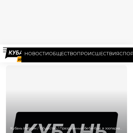
НОВОСТИ
ОБЩЕСТВО
ПРОИСШЕСТВИЯ
СПОР
Кубань Информ
/
Общество
/
Праздничный беби-бум: в зоопарках Кубани произошло пополнение