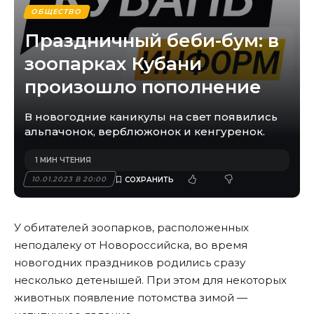
ОБЩЕСТВО
Праздничный беби-бум: в
зоопарках Кубани
произошло пополнение
В новогодние каникулы на свет появились
альпачонок, верблюжонок и кенгуренок.
1 МИН ЧТЕНИЯ
10.01.2023 В 20:00
У обитателей зоопарков, расположенных
неподалеку от Новороссийска, во время
новогодних праздников родились сразу
несколько детенышей. При этом для некоторых
животных появление потомства зимой —