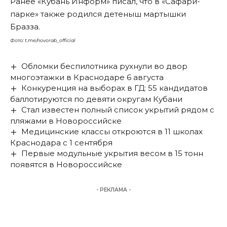
Ранее «Кубань Информ»
писал
, что в «Сафари-
парке» также родился детеныш мартышки
Бразза.
Фото: t.me/novorab_official
Обломки беспилотника рухнули во двор
многоэтажки в Краснодаре 6 августа
Конкуренция на выборах в ГД: 55 кандидатов
баллотируются по девяти округам Кубани
Стал известен полный список укрытий рядом с
пляжами в Новороссийске
Медицинские классы откроются в 11 школах
Краснодара с 1 сентября
Первые модульные укрытия весом в 15 тонн
появятся в Новороссийске
- РЕКЛАМА -