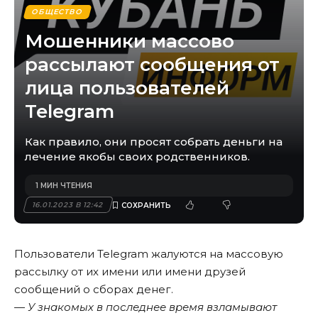
ОБЩЕСТВО
Мошенники массово
рассылают сообщения от
лица пользователей
Telegram
Как правило, они просят собрать деньги на
лечение якобы своих родственников.
1 МИН ЧТЕНИЯ
16.01.2023 В 12:42
Пользователи Telegram жалуются на массовую
рассылку от их имени или имени друзей
сообщений о сборах денег.
— У знакомых в последнее время взламывают