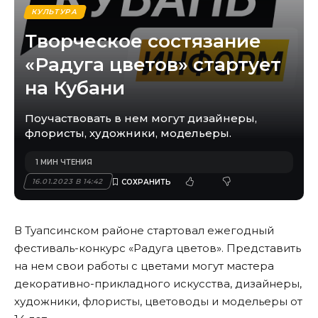
КУЛЬТУРА
Творческое состязание
«Радуга цветов» стартует
на Кубани
Поучаствовать в нем могут дизайнеры,
флористы, художники, модельеры.
1 МИН ЧТЕНИЯ
16.01.2023 В 14:42
В Туапсинском районе стартовал ежегодный
фестиваль-конкурс «Радуга цветов». Представить
на нем свои работы с цветами могут мастера
декоративно-прикладного искусства, дизайнеры,
художники, флористы, цветоводы и модельеры от