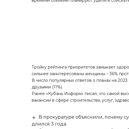
времени близким планируют уделять соискател
Тройку рейтинга приоритетов замыкает здор
сильнее заинтересованы женщины – 36% прот
В число популярных ответов о планах на 2023 
друзьями (11%).
Ранее «Кубань Информ»
писал
, что самой вы
вакансии в сфере строительства, услуг, здрав
В прокуратуре объяснили, почему су
длился 3 года