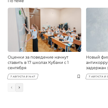
По теме
Оценки за поведение начнут
Новый фи
ставить в 17 школах Кубани с 1
антикорру
сентября
задержан 
НЭСК Кры
7 АВГУСТА В 14:47
7 АВГУСТА В 1