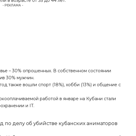
и в возрасте от 35 до 44 лет.
- РЕКЛАМА -
овье – 30% опрошенных. В собственном состоянии
ив 30% мужчин.
год также вошли спорт (18%), хобби (13%) и общение с
сокооплачиваемой работой в январе на Кубани стали
оохранении и IT.
д по делу об убийстве кубанских аниматоров