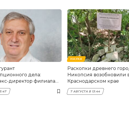
НАУКА
гурант
Раскопки древнего горо
пционного дела:
Никопсия возобновили 
экс-директор филиала
Краснодарском крае
мска
3:47
7 АВГУСТА В 13:44