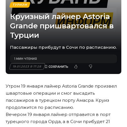
ТУРИЗМ
Круизный лайнер Astoria
Grande пришвартовался в
Турции
Пассажиры прибудут в Сочи по расписанию.
1 МИН ЧТЕНИЯ
19.01.2023 В 17:28
Утром 19 января лайнер Astoria Grande произвел
швартовые операции и смог высадить
пассажиров в турецком порту Амасра. Круиз
продолжится по расписанию.
Вечером 19 января лайнер отправится в порт
турецкого города Орда, а в Сочи прибудет 21