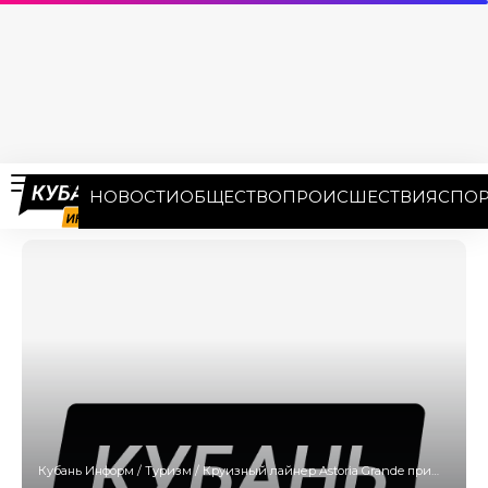
НОВОСТИ
ОБЩЕСТВО
ПРОИСШЕСТВИЯ
СПОР
Кубань Информ
/
Туризм
/
Круизный лайнер Astoria Grande пришвартовался в Турции