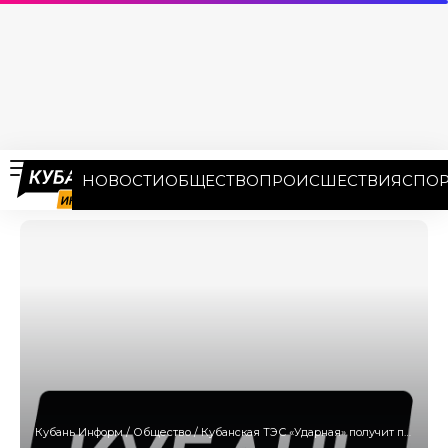
НОВОСТИ
ОБЩЕСТВО
ПРОИСШЕСТВИЯ
СПОР
Кубань Информ
/
Общество
/
Кубанская ТЭС «Ударная» получит первую отечественную газовую турбину от корпорации «Ростех»