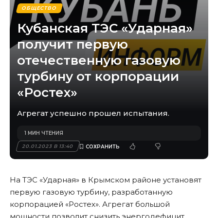
ОБЩЕСТВО
Кубанская ТЭС «Ударная»
получит первую
отечественную газовую
турбину от корпорации
«Ростех»
Агрегат успешно прошел испытания.
1 МИН ЧТЕНИЯ
20.01.2023 В 13:40
На ТЭС «Ударная» в Крымском районе установят
первую газовую турбину, разработанную
корпорацией «Ростех». Агрегат большой
мощности позволит снизить энергодефицит