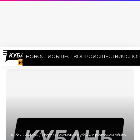
НОВОСТИ
ОБЩЕСТВО
ПРОИСШЕСТВИЯ
СПОР
Кубань Информ
/
Спорт
/
«Локомотив-Кубань» с разгромом обыграл УНИКС в гостях