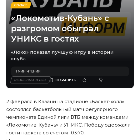
СПОРТ
«Локомотив-Кубань» с
разгромом обыграл
УНИКС в гостях
«Локо» показал лучшую игру в истории
клуба.
1 МИН ЧТЕНИЯ
03.02.2023 В 11:25
2 февраля в Казани на стадионе «Баскет-холл»
состоялся баскетбольный матч регулярного
чемпионата Единой лиги ВТБ между командами
«Локомотив-Кубань» и УНИКС. Победу одержали
гости паркета со счетом 103:70.