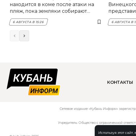
находится в коме после атаки на
Винецког
пляж, пока земляки собирают
представил
помощь
6 АВГУСТА В 15:26
6 АВГУСТА В 1
КОНТАКТЫ
Сетевое издание «Кубань Информ» зарегистр
Учредитель: Общество с ограниченной ответс
Используя этот сайт,