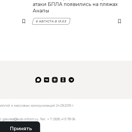
атаки БПЛА появились на пляжах
Анапы
6 АВГУСТА В 13:03
огий и массовых коммуникаций 24.09.2019 г.
l:
glavred@kub-inform.ru
. Тел.:
+ 7 (928) 413 78 06
.
Принять