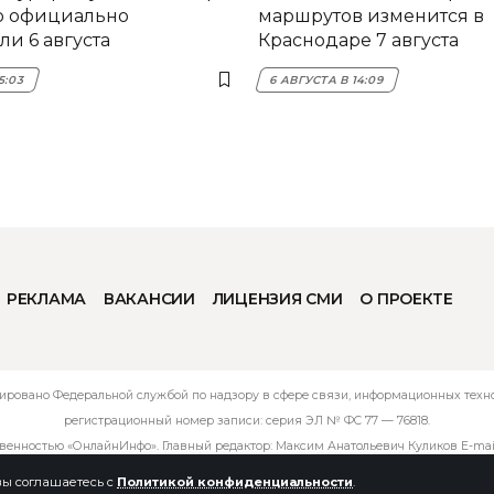
о официально
маршрутов изменится в
и 6 августа
Краснодаре 7 августа
5:03
6 АВГУСТА В 14:09
РЕКЛАМА
ВАКАНСИИ
ЛИЦЕНЗИЯ СМИ
О ПРОЕКТЕ
ировано Федеральной службой по надзору в сфере связи, информационных технол
регистрационный номер записи: серия ЭЛ № ФС 77 — 76818.
твенностью «ОнлайнИнфо». Главный редактор: Максим Анатольевич Куликов E-mai
 вы соглашаетесь с
Политикой конфиденциальности
.