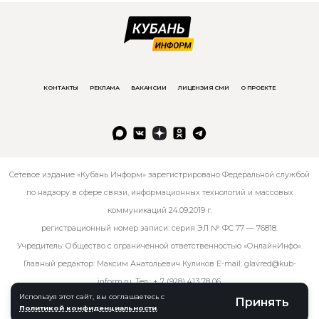
КОНТАКТЫ
РЕКЛАМА
ВАКАНСИИ
ЛИЦЕНЗИЯ СМИ
О ПРОЕКТЕ
Сетевое издание «Кубань Информ» зарегистрировано Федеральной службой
по надзору в сфере связи, информационных технологий и массовых
коммуникаций 24.09.2019 г.
регистрационный номер записи: серия ЭЛ № ФС 77 — 76818.
Учредитель: Общество с ограниченной ответственностью «ОнлайнИнфо».
Главный редактор: Максим Анатольевич Куликов E-mail:
glavred@kub-
inform.ru
. Тел.:
+ 7 (928) 413 78 06
.
Используя этот сайт, вы соглашаетесь с
Принять
Политикой конфиденциальности
.
© kub-inform 2026