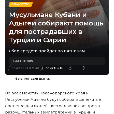
ОБЩЕСТВО
Мусульмане Кубани и
Адыгеи собирают помощь
для пострадавших в
Турции и Сирии
Сбор средств пройдет по пятницам.
1 МИН ЧТЕНИЯ
08.02.2023 В 16:40
фото: Геннадий Дьячук
Во всех мечетях Краснодарского края и
Республики Адыгея будут собирать денежные
средства для людей, пострадавших во время
разрушительных землетрясений в Турции и