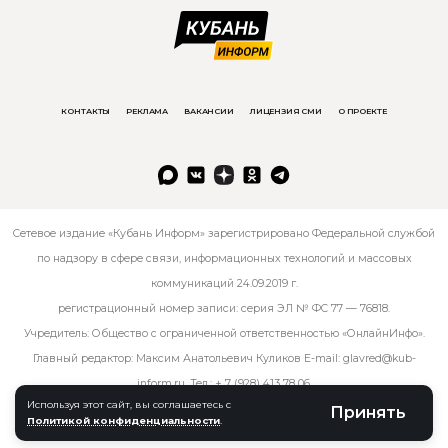
КОНТАКТЫ
РЕКЛАМА
ВАКАНСИИ
ЛИЦЕНЗИЯ СМИ
О ПРОЕКТЕ
Сетевое издание «Кубань Информ» зарегистрировано Федеральной службой
по надзору в сфере связи, информационных технологий и массовых
коммуникаций 24.09.2019 г.
регистрационный номер записи: серия ЭЛ № ФС 77 — 76818.
Учредитель: Общество с ограниченной ответственностью «ОнлайнИнфо».
Главный редактор: Максим Анатольевич Куликов E-mail:
glavred@kub-
inform.ru
. Тел.:
+ 7 (928) 413 78 06
.
Используя этот сайт, вы соглашаетесь с
Принять
Политикой конфиденциальности
.
© kub-inform 2026