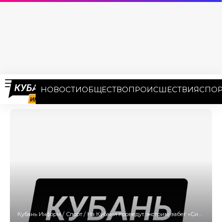
НОВОСТИ
ОБЩЕСТВО
ПРОИСШЕСТВИЯ
СПОР
Кубань Информ
/
Спорт
/
На Кубани проведут экстрим-забег «Сила духа»