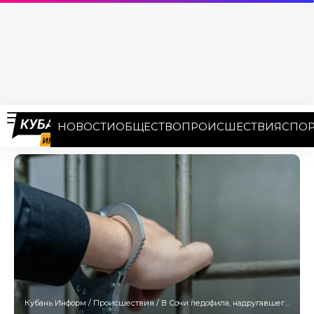
НОВОСТИ
ОБЩЕСТВО
ПРОИСШЕСТВИЯ
СПОР
Кубань Информ
/
Происшествия
/
В Сочи педофила, надругавшегося над девочкой в игровой комнате, осудили на 12 лет