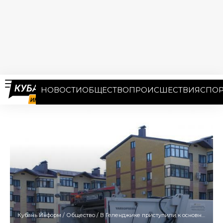
НОВОСТИ
ОБЩЕСТВО
ПРОИСШЕСТВИЯ
СПОР
Кубань Информ
/
Общество
/
В Геленджике приступили к основному этапу рекультивации мусорного полигона