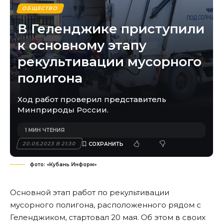
ОБЩЕСТВО
В Геленджике приступили
к основному этапу
рекультивации мусорного
полигона
Ход работ проверил представитель
Минприроды России.
1 МИН ЧТЕНИЯ
20.05.2023 В 21:30
фото: «Кубань Информ»
Основной этап работ по рекультивации
мусорного полигона, расположенного рядом с
Геленджиком, стартовал 20 мая. Об этом в своих