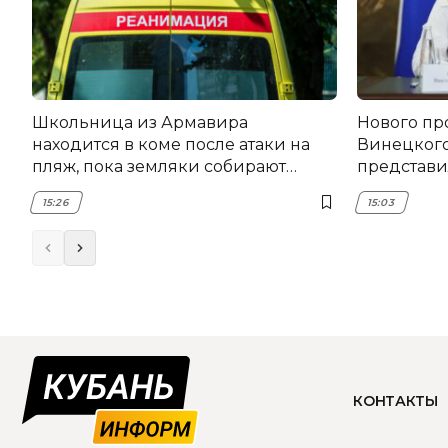
Школьница из Армавира
Нового пр
находится в коме после атаки на
Винецког
пляж, пока земляки собирают
представил
помощь
15:26
15:03
КОНТАКТЫ