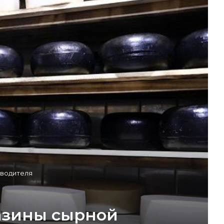
зводителя
газины сырной