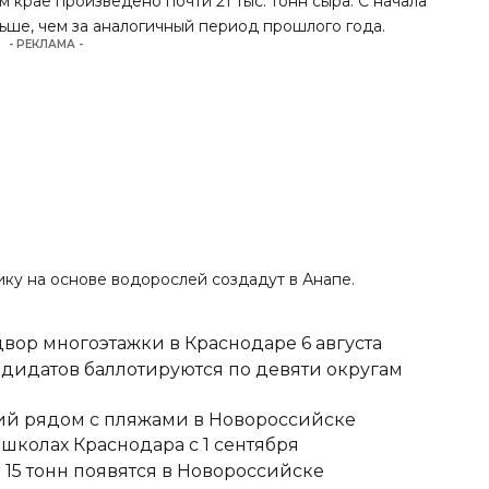
 крае произведено почти 21 тыс. тонн сыра. С начала
больше, чем за аналогичный период прошлого года.
- РЕКЛАМА -
тику на основе водорослей создадут в Анапе.
вор многоэтажки в Краснодаре 6 августа
ндидатов баллотируются по девяти округам
тий рядом с пляжами в Новороссийске
школах Краснодара с 1 сентября
15 тонн появятся в Новороссийске