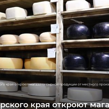
ого края откроют магазины сырной продукции от местного прои
арского края откроют ма