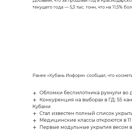
Добавим, что за прошлый год в Краснодарском
текущего года — 5,3 тыс. тонн, что на 11,5% 
Ранее «Кубань Информ»
сообщал
, что косме
Обломки беспилотника рухнули во д
Конкуренция на выборах в ГД: 55 ка
Кубани
Стал известен полный список укры
Медицинские классы откроются в 11 
Первые модульные укрытия весом в 