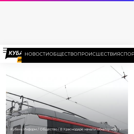
НОВОСТИ
ОБЩЕСТВО
ПРОИСШЕСТВИЯ
СПОР
Кубань Информ
/
Общество
/
В Краснодаре начали обкатку новых троллейбусов с автономным ходом