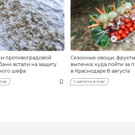
и противоградовой
Сезонные овощи, фрукты
бани встали на защиту
выпечка: куда пойти за 
ного шефа
в Краснодаре 8 августа
7:58
7 АВГУСТА В 17:50