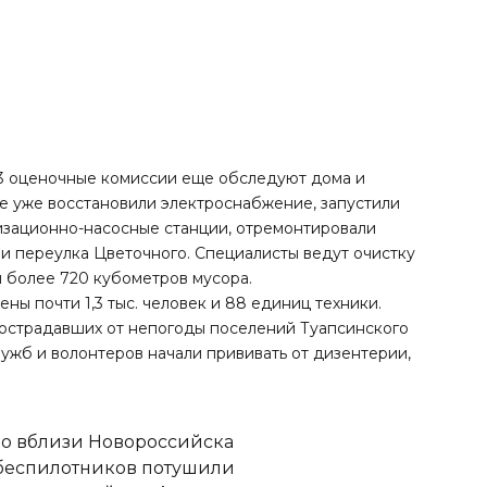
3 оценочные комиссии еще обследуют дома и
е уже восстановили электроснабжение, запустили
изационно-насосные станции, отремонтировали
и переулка Цветочного. Специалисты ведут очистку
ли более 720 кубометров мусора.
ы почти 1,3 тыс. человек и 88 единиц техники.
 пострадавших от непогоды поселений Туапсинского
лужб и волонтеров начали прививать от дизентерии,
но вблизи Новороссийска
 беспилотников потушили