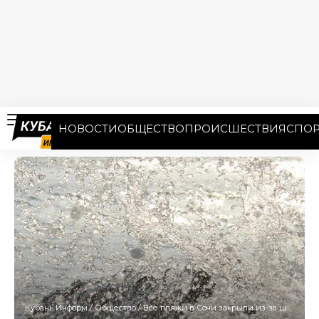
НОВОСТИ
ОБЩЕСТВО
ПРОИСШЕСТВИЯ
СПОР
Кубань Информ
/
Общество
/
Все пляжи в Сочи закрыли из-за шторма