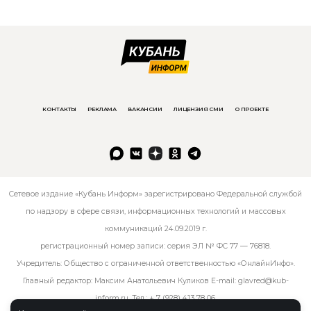
КОНТАКТЫ
РЕКЛАМА
ВАКАНСИИ
ЛИЦЕНЗИЯ СМИ
О ПРОЕКТЕ
Сетевое издание «Кубань Информ» зарегистрировано Федеральной службой
по надзору в сфере связи, информационных технологий и массовых
коммуникаций 24.09.2019 г.
регистрационный номер записи: серия ЭЛ № ФС 77 — 76818.
Учредитель: Общество с ограниченной ответственностью «ОнлайнИнфо».
Главный редактор: Максим Анатольевич Куликов E-mail:
glavred@kub-
inform.ru
. Тел.:
+ 7 (928) 413 78 06
.