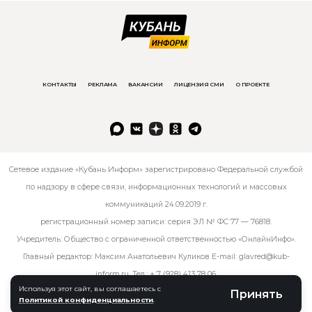
КОНТАКТЫ
РЕКЛАМА
ВАКАНСИИ
ЛИЦЕНЗИЯ СМИ
О ПРОЕКТЕ
Сетевое издание «Кубань Информ» зарегистрировано Федеральной службой
по надзору в сфере связи, информационных технологий и массовых
коммуникаций 24.09.2019 г.
регистрационный номер записи: серия ЭЛ № ФС 77 — 76818.
Учредитель: Общество с ограниченной ответственностью «ОнлайнИнфо».
Главный редактор: Максим Анатольевич Куликов E-mail:
glavred@kub-
inform.ru
. Тел.:
+ 7 (928) 413 78 06
.
Используя этот сайт, вы соглашаетесь с
Принять
Политикой конфиденциальности
.
© kub-inform 2026