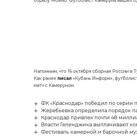
борьбу Мбемо. Футболист Камеруна вышел од
Напомним, что 16 октября сборная России в 
Как ранее
писал
«Кубань Информ», футболист
матч с Камеруном.
ФК «Краснодар» победил по серии п
Жеребьевка определила порядок па
Краснодар привлек почти 48 милли
Власти Геленджика выплачивают к
Фестиваль камерной и барочной муз