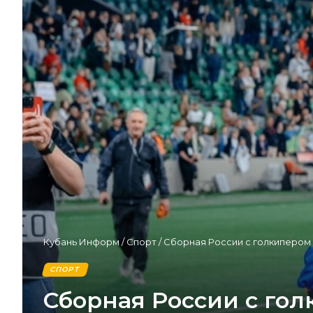
Кубань Информ
/
Спорт
/
Сборная России с голкипером
СПОРТ
Сборная России с го