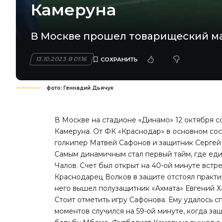
Камеруна
В Москве прошел товарищеский ма
13.10.2023 В 01:16
фото: Геннадий Дьячук
В Москве на стадионе «Динамо» 12 октября 
Камеруна. От ФК «Краснодар» в основном со
голкипер Матвей Сафонов и защитник Сергей
Самым динамичным стал первый тайм, где ед
Чалов. Счет был открыт на 40-ой минуте встре
Краснодарец Волков в защите отстоял практич
него вышел полузащитник «Ахмата» Евгений Х
Стоит отметить игру Сафонова. Ему удалось с
моментов случился на 59-ой минуте, когда з