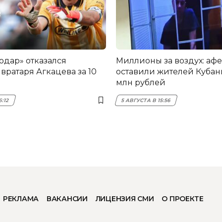
одар» отказался
Миллионы за воздух: аф
вратаря Агкацева за 10
оставили жителей Кубани
млн рублей
6:12
5 АВГУСТА В 15:56
РЕКЛАМА
ВАКАНСИИ
ЛИЦЕНЗИЯ СМИ
О ПРОЕКТЕ