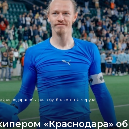
 «Краснодара» обыграла футболистов Камеруна
лкипером «Краснодара» о