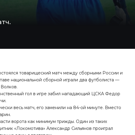
тч.
состоялся товарищеский матч между сборными России и
ставе национальной сборной играли два футболиста —
 Волков.
инственный гол в игре забил нападающий ЦСКА Федор
чи.
ески весь матч, его заменили на 84-ой минуте. Вместо
арин.
пасти ворота как минимум трижды. Один из таких
ащитник «Локомотива» Александр Сильянов проиграл