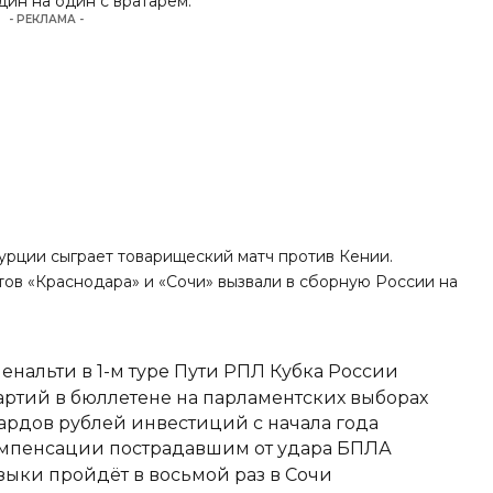
ин на один с вратарем.
- РЕКЛАМА -
Турции сыграет товарищеский матч против Кении.
ов «Краснодара» и «Сочи» вызвали в сборную России на
енальти в 1-м туре Пути РПЛ Кубка России
ртий в бюллетене на парламентских выборах
ардов рублей инвестиций с начала года
омпенсации пострадавшим от удара БПЛА
ыки пройдёт в восьмой раз в Сочи