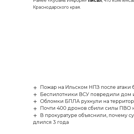
Ранее «Кубань Информ»
писал
, что компенс
Краснодарского края.
Пожар на Ильском НПЗ после атаки
Беспилотники ВСУ повредили дом и
Обломки БПЛА рухнули на территор
Почти 400 дронов сбили силы ПВО 
В прокуратуре объяснили, почему су
длился 3 года