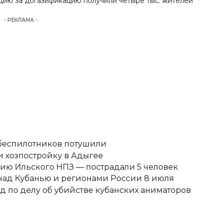
ацию за догазификацию получили четыре тыс. жителей
- РЕКЛАМА -
 беспилотников потушили
 хозпостройку в Адыгее
ию Ильского НПЗ — пострадали 5 человек
над Кубанью и регионами России 8 июля
д по делу об убийстве кубанских аниматоров