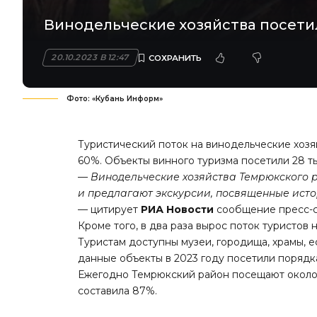
Винодельческие хозяйства посетил
20.10.2023 В 12:47
Фото: «Кубань Информ»
Туристический поток на винодельческие хозя
60%. Объекты винного туризма посетили 28 тыс
—
Винодельческие хозяйства Темрюкского 
и предлагают экскурсии, посвященные ист
— цитирует
РИА Новости
сообщение пресс-с
Кроме того, в два раза вырос поток туристов
Туристам доступны музеи, городища, храмы, е
данные объекты в 2023 году посетили порядка 
Ежегодно Темрюкский район посещают около 1
составила 87%.