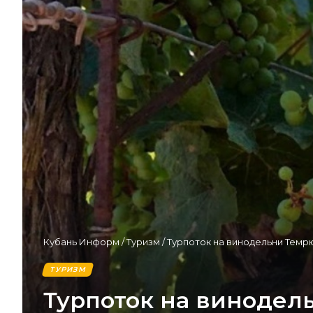
Кубань Информ
/
Туризм
/
Турпоток на винодельни Темр
ТУРИЗМ
Турпоток на винодел