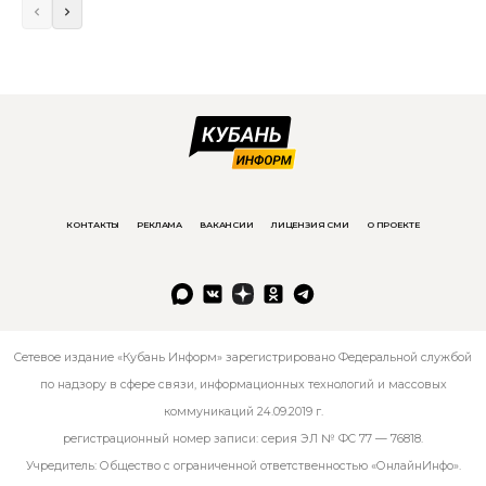
КОНТАКТЫ
РЕКЛАМА
ВАКАНСИИ
ЛИЦЕНЗИЯ СМИ
О ПРОЕКТЕ
Сетевое издание «Кубань Информ» зарегистрировано Федеральной службой
по надзору в сфере связи, информационных технологий и массовых
коммуникаций 24.09.2019 г.
регистрационный номер записи: серия ЭЛ № ФС 77 — 76818.
Учредитель: Общество с ограниченной ответственностью «ОнлайнИнфо».