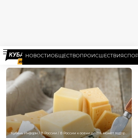
НОВОСТИ
ОБЩЕСТВО
ПРОИСШЕСТВИЯ
СПОР
Кубань Информ
/
В России
/
В России к осени до 15% может подорожать сыр