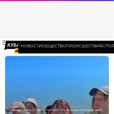
НОВОСТИ
ОБЩЕСТВО
ПРОИСШЕСТВИЯ
СПОР
Кубань Информ
/
Спорт
/
Около 200 спортсменов съехались на Всероссийские соревнования по парусному спорту в Ейск