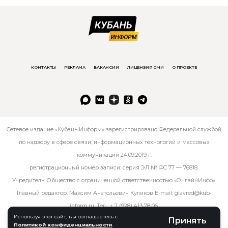
КОНТАКТЫ
РЕКЛАМА
ВАКАНСИИ
ЛИЦЕНЗИЯ СМИ
О ПРОЕКТЕ
Сетевое издание «Кубань Информ» зарегистрировано Федеральной службой
по надзору в сфере связи, информационных технологий и массовых
коммуникаций 24.09.2019 г.
регистрационный номер записи: серия ЭЛ № ФС 77 — 76818.
Учредитель: Общество с ограниченной ответственностью «ОнлайнИнфо».
Главный редактор: Максим Анатольевич Куликов E-mail:
glavred@kub-
inform.ru
. Тел.:
+ 7 (928) 413 78 06
.
Используя этот сайт, вы соглашаетесь с
Принять
Политикой конфиденциальности
.