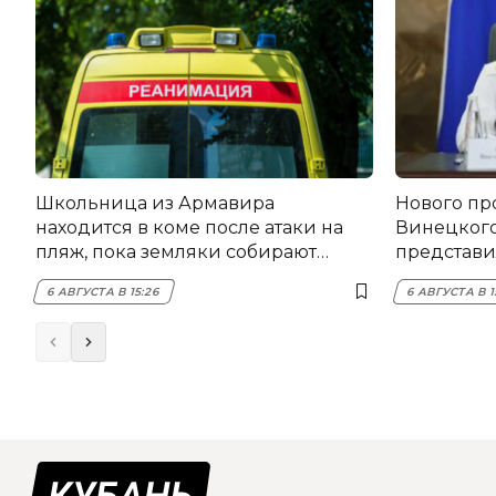
Школьница из Армавира
Нового пр
находится в коме после атаки на
Винецког
пляж, пока земляки собирают
представил
помощь
6 АВГУСТА В 15:26
6 АВГУСТА В 1