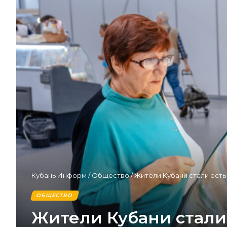
Кубань Информ
/
Общество
/
Жители Кубани стали ест
ОБЩЕСТВО
Жители Кубани стали