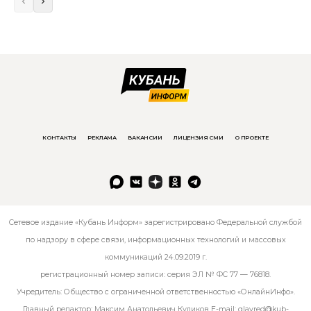
КОНТАКТЫ
РЕКЛАМА
ВАКАНСИИ
ЛИЦЕНЗИЯ СМИ
О ПРОЕКТЕ
Сетевое издание «Кубань Информ» зарегистрировано Федеральной службой
по надзору в сфере связи, информационных технологий и массовых
коммуникаций 24.09.2019 г.
регистрационный номер записи: серия ЭЛ № ФС 77 — 76818.
Учредитель: Общество с ограниченной ответственностью «ОнлайнИнфо».
Главный редактор: Максим Анатольевич Куликов E-mail:
glavred@kub-