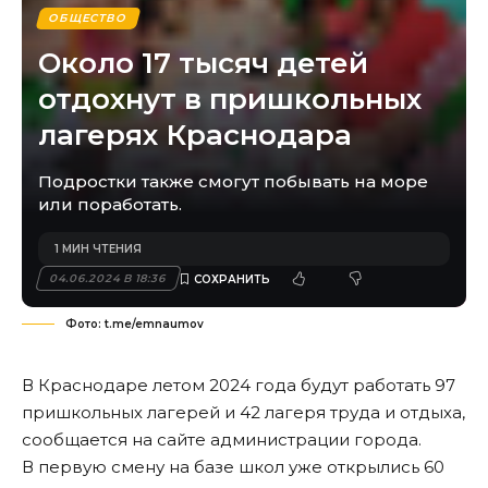
ОБЩЕСТВО
Около 17 тысяч детей
отдохнут в пришкольных
лагерях Краснодара
Подростки также смогут побывать на море
или поработать.
1 МИН ЧТЕНИЯ
04.06.2024 В 18:36
Фото: t.me/emnaumov
В Краснодаре летом 2024 года будут работать 97
пришкольных лагерей и 42 лагеря труда и отдыха,
сообщается на сайте администрации города.
В первую смену на базе школ уже открылись 60