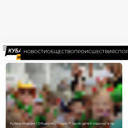
НОВОСТИ
ОБЩЕСТВО
ПРОИСШЕСТВИЯ
СПОР
Кубань Информ
/
Общество
/
Около 17 тысяч детей отдохнут в пришкольных лагерях Краснодара