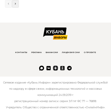
КОНТАКТЫ
РЕКЛАМА
ВАКАНСИИ
ЛИЦЕНЗИЯ СМИ
О ПРОЕКТЕ
Сетевое издание «Кубань Информ» зарегистрировано Федеральной службой
по надзору в сфере связи, информационных технологий и массовых
коммуникаций 24.09.2019 г.
регистрационный номер записи: серия ЭЛ № ФС 77 — 76818.
Учредитель: Общество с ограниченной ответственностью «ОнлайнИнфо».