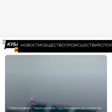
НОВОСТИ
ОБЩЕСТВО
ПРОИСШЕСТВИЯ
СПОР
Кубань Информ
/
Происшествия
/
Суд Краснодара рассмотрит дело организатора финансовой пирамиды