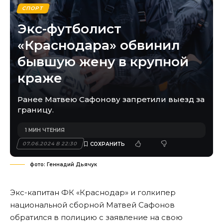
СПОРТ
Экс-футболист
«Краснодара» обвинил
бывшую жену в крупной
краже
Ранее Матвею Сафонову запретили выезд за
границу.
1 МИН ЧТЕНИЯ
07.06.2024 В 22:30
фото: Геннадий Дьячук
Экс-капитан ФК «Краснодар» и голкипер
национальной сборной Матвей Сафонов
обратился в полицию с заявление на свою