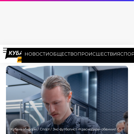
НОВОСТИ
ОБЩЕСТВО
ПРОИСШЕСТВИЯ
СПОР
Кубань Информ
/
Спорт
/
Экс-футболист «Краснодара» обвинил бывшую жену в крупной краже