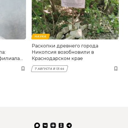
НАУКА
Раскопки древнего города
а:
Никопсия возобновили в
 филиала
Краснодарском крае
7 АВГУСТА В 13:44