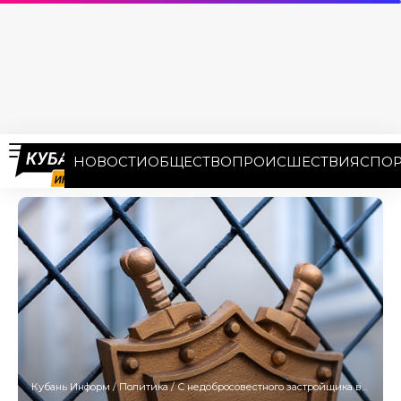
НОВОСТИ
ОБЩЕСТВО
ПРОИСШЕСТВИЯ
СПОР
Кубань Информ
/
Политика
/
С недобросовестного застройщика в бюджет Сочи взыскали 886 млн рублей