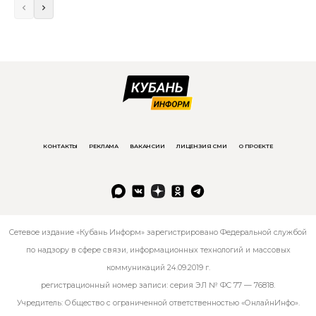
КОНТАКТЫ
РЕКЛАМА
ВАКАНСИИ
ЛИЦЕНЗИЯ СМИ
О ПРОЕКТЕ
Сетевое издание «Кубань Информ» зарегистрировано Федеральной службой
по надзору в сфере связи, информационных технологий и массовых
коммуникаций 24.09.2019 г.
регистрационный номер записи: серия ЭЛ № ФС 77 — 76818.
Учредитель: Общество с ограниченной ответственностью «ОнлайнИнфо».